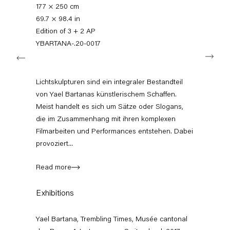
+49 30 240 88 130
177 × 250 cm
info@capitainpetzel.de
69.7 × 98.4 in
Edition of 3 + 2 AP
Instagram
Artsy
View
YBARTANA-.20-0017
Next
on
Google
Maps
Subscribe to our mailing list
Lichtskulpturen sind ein integraler Bestandteil
von Yael Bartanas künstlerischem Schaffen.
Meist handelt es sich um Sätze oder Slogans,
die im Zusammenhang mit ihren komplexen
Filmarbeiten und Performances entstehen. Dabei
provoziert...
Read more
Exhibitions
Sign-up
Yael Bartana, Trembling Times, Musée cantonal