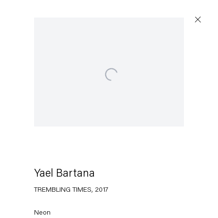
Open a larger version of the following image in a popup:
Artworks
Capitain Petzel
Karl-Marx-Allee 45
10178 Berlin
Yael Bartana
TREMBLING TIMES
,
2017
Tuesday – Saturday
11am – 6pm
Neon